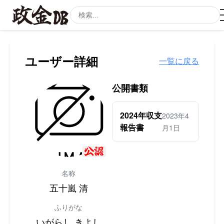
ユーザー詳細
一覧に戻る
公開書類
2024年収支
2023年4
報告書
月1日
名称
五十嵐 清
ふりがな
いがらし きよし