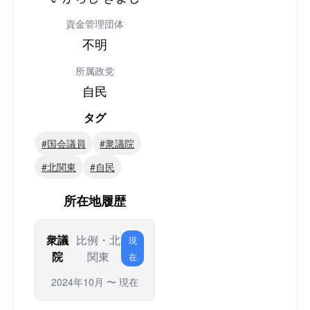
資金管理団体
不明
所属政党
自民
タグ
#国会議員
#衆議院
#北関東
#自民
所在地履歴
衆議
比例・北
現
院
関東
在
2024年10月 〜 現在